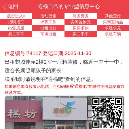
返回
通榆自己的专业型信息中心
点击进入>
活动促销
服务劳务
其他宣传
招聘招工
求职工作
卖闲置物品
买闲置物品
出售房屋
出租出兑
买房求购
求租求兑
卖二手车
车辆出租
买二手车
求租车辆
信息编号:74117 登记日期:2025-11-30
出租鹤城佳苑2楼2室一厅精装修，临近一中十一中，
适合长期照顾孩子的家长
联系我时请说明在“通榆吧”看到的信息。
如果信息未直接显示电话，可扫码联系"通榆吧"客服咨询信息发布方
联系方式。