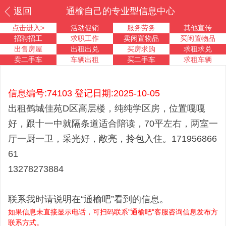
返回
通榆自己的专业型信息中心
点击进入>
活动促销
服务劳务
其他宣传
招聘招工
求职工作
卖闲置物品
买闲置物品
出售房屋
出租出兑
买房求购
求租求兑
卖二手车
车辆出租
买二手车
求租车辆
信息编号:74103 登记日期:2025-10-05
出租鹤城佳苑D区高层楼，纯纯学区房，位置嘎嘎
好，跟十一中就隔条道适合陪读，70平左右，两室一
厅一厨一卫，采光好，敞亮，拎包入住。171956866
61
13278273884
联系我时请说明在“通榆吧”看到的信息。
如果信息未直接显示电话，可扫码联系"通榆吧"客服咨询信息发布方
联系方式。