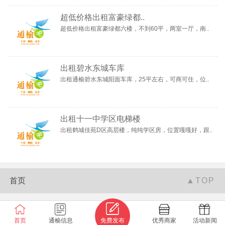
超低价格出租富豪绿都..
超低价格出租富豪绿都六楼，不到60平，两室一厅，南..
出租碧水东城车库
出租通榆碧水东城阳面车库，25平左右，可商可住，位..
出租十一中学区电梯楼
出租鹤城佳苑D区高层楼，纯纯学区房，位置嘎嘎好，跟..
首页
▲TOP
联系我们
|
广告服务
|
微信平台
通榆吧
©版权所有
首页
通榆信息
免费发布
优秀商家
活动新闻