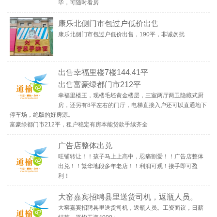
毕，可随时看房
康乐北侧门市包过户低价出售
康乐北侧门市包过户低价出售，190平，非诚勿扰
出售幸福里楼7楼144.41平
出售富豪绿都门市212平
幸福里楼王，现楼毛坯黄金楼层，三室两厅两卫隐藏式厨
房，还另有8平左右的门厅，电梯直接入户还可以直通地下
停车场，绝版的好房源。
富豪绿都门市212平，租户稳定有房本能贷款手续齐全
广告店整体出兑
旺铺转让！！孩子马上上高中，忍痛割爱！！广告店整体
出兑！！繁华地段多年老店！！利润可观！接手即可盈
利！
大窑嘉宾招聘县里送货司机，返瓶人员。
大窑嘉宾招聘县里送货司机，返瓶人员。工资面议，日薪