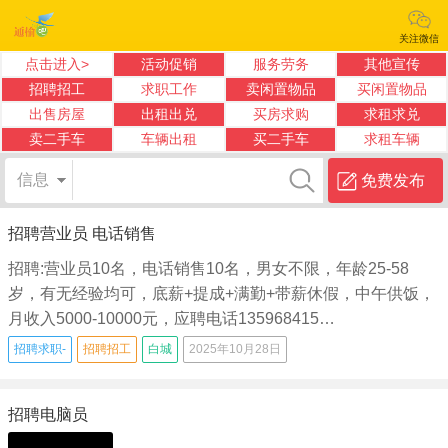
关注微信
点击进入>
活动促销
服务劳务
其他宣传
招聘招工
求职工作
卖闲置物品
买闲置物品
出售房屋
出租出兑
买房求购
求租求兑
卖二手车
车辆出租
买二手车
求租车辆
信息
免费发布
招聘营业员 电话销售
招聘:营业员10名，电话销售10名，男女不限，年龄25-58
岁，有无经验均可，底薪+提成+满勤+带薪休假，中午供饭，
月收入5000-10000元，应聘电话135968415…
招聘求职-
招聘招工
白城
2025年10月28日
招聘电脑员