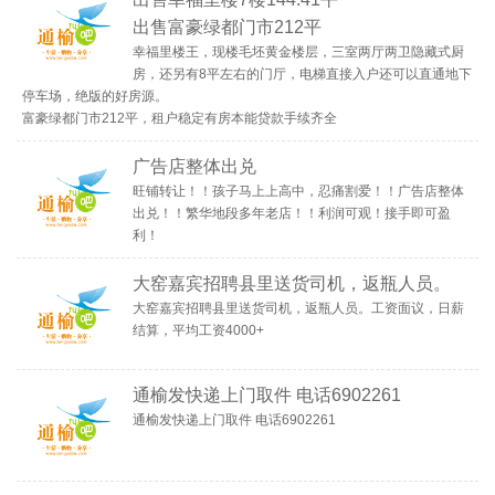
出售富豪绿都门市212平
幸福里楼王，现楼毛坯黄金楼层，三室两厅两卫隐藏式厨
房，还另有8平左右的门厅，电梯直接入户还可以直通地下
停车场，绝版的好房源。
富豪绿都门市212平，租户稳定有房本能贷款手续齐全
广告店整体出兑
旺铺转让！！孩子马上上高中，忍痛割爱！！广告店整体
出兑！！繁华地段多年老店！！利润可观！接手即可盈
利！
大窑嘉宾招聘县里送货司机，返瓶人员。
大窑嘉宾招聘县里送货司机，返瓶人员。工资面议，日薪
结算，平均工资4000+
通榆发快递上门取件 电话6902261
通榆发快递上门取件 电话6902261