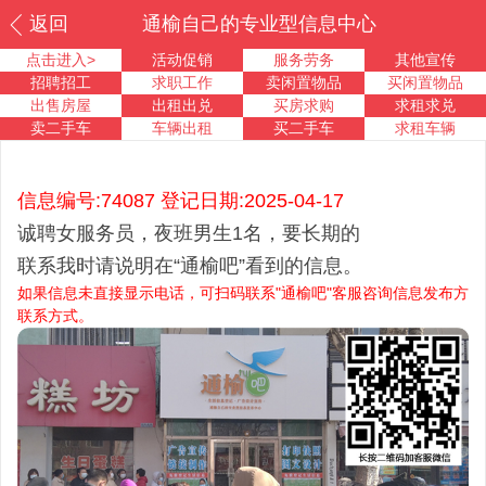
返回
通榆自己的专业型信息中心
点击进入>
活动促销
服务劳务
其他宣传
招聘招工
求职工作
卖闲置物品
买闲置物品
出售房屋
出租出兑
买房求购
求租求兑
卖二手车
车辆出租
买二手车
求租车辆
信息编号:74087 登记日期:2025-04-17
诚聘女服务员，夜班男生1名，要长期的
联系我时请说明在“通榆吧”看到的信息。
如果信息未直接显示电话，可扫码联系"通榆吧"客服咨询信息发布方
联系方式。