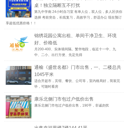
桌！独立隔断互不打扰
第九中学南 24小时自习室 有单人位，双人位，多人区供你
选择 考前突击，长线复习，高效学习，舒适办公 现在预订
享超低优惠价格！！
锦绣花园公寓出租、单间干净卫生、环境
好、价格低
月200-400、实体墙间隔。繁华地段，临近十一中、九
中、二小、出行方便、先定先得
通榆《盛世名都》门市出售，一、二楼总共
1045平米
适合开超市，宾馆、餐饮、公司等，室内格局好，简装完
毕，可随时看房
康乐北侧门市包过户低价出售
康乐北侧门市包过户低价出售，190平，非诚勿扰
出售幸福里楼7楼144.41平