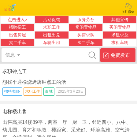
关注微信
点击进入>
活动促销
服务劳务
其他宣传
招聘招工
求职工作
卖闲置物品
买闲置物品
出售房屋
出租出兑
买房求购
求租求兑
卖二手车
车辆出租
买二手车
求租车辆
信息
免费发布
求职钟点工
想找个通榆烧烤店钟点工的活
招聘求职-
求职工作
白城
2025年3月23日
电梯楼出售
出售高层14楼89平，两室一厅一厨一卫，邻近四小、八中、
幼儿园、育才和职教，楼距宽、采光好、环境高雅、空气清